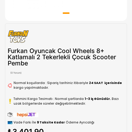
Furkan Oyuncak Cool Wheels 8+
Katlamalı 2 Tekerlekli Çocuk Scoot
Pembe
(0 Yorum)
Normal koşullarda : Sipariş tarihiniz itibariyle
24 SAAT içe
kargo yapılmaktadır.