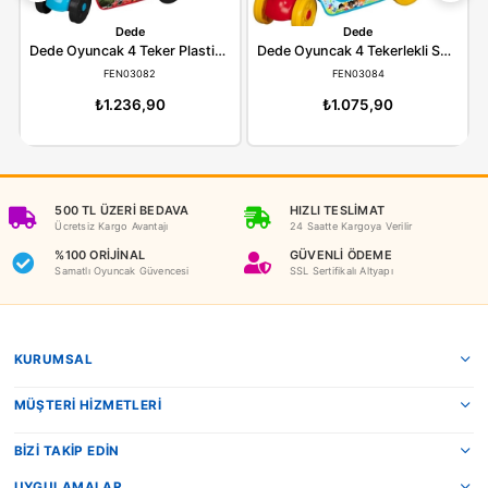
ÖDEME SEÇENEKLERI
ÖNERILER
İADE KOŞULLARI
NEDEN OYUNCAKBİZİZ?
Benzer Ürünler