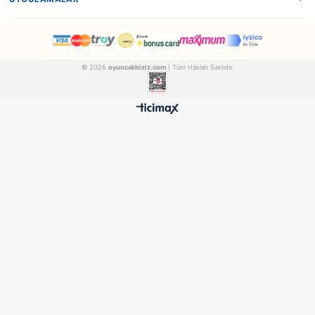
Dede
Dede
Dede Oyuncak 4 Teker Plastik Cars Scooter
FEN03082
FEN03084
₺1.236,90
₺1.075,90
500 TL ÜZERİ BEDAVA
HIZLI TESLİMAT
Ücretsiz Kargo Avantajı
24 Saatte Kargoya Verili
%100 ORİJİNAL
GÜVENLİ ÖDEME
Samatlı Oyuncak Güvencesi
SSL Sertifikalı Altyapı