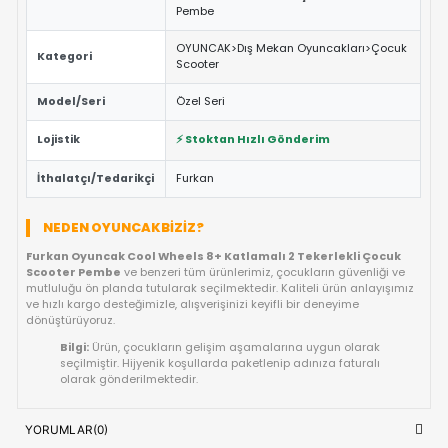
materyallerle üretilmiştir.
ÖNE ÇIKAN FAYDALAR VE ÖZELLIKLER
Eğitici ve Öğretici:
Oyun sırasında çocukların problem 
yaratıcılık ve el-göz koordinasyonu yeteneklerini destekl
Güvenli Tasarım:
Keskin kenar barındırmayan, çocuk d
dayanıklı materyal yapısına sahiptir.
Fiyat/Performans Avantajı:
Yüksek kaliteyi uygun fiya
buluşturan, uzun ömürlü bir kullanım sunan ideal bir tercih
Hızlı Teslimat:
Siparişiniz doğrudan stoktan hazırlanar
kısa sürede adresinize ulaştırılır.
ÜRÜN BILGI TABLOSU
Furkan Oyuncak Cool Wheels 8+
Ürün Adı
Katlamalı 2 Tekerlekli Çocuk Scoote
Pembe
OYUNCAK>Dış Mekan Oyuncakları>
Kategori
Scooter