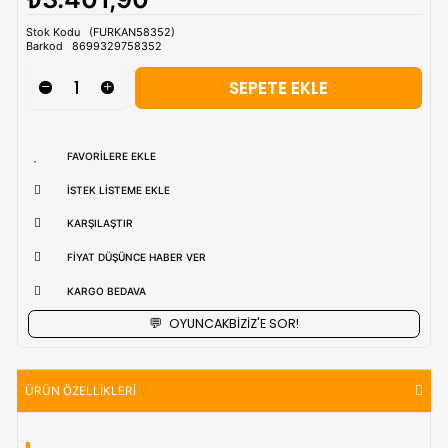
Tahmini Kargo Tesimatı : Normal şartlarda
1-3 iş Günüdür.
uzak bölgerlerde süreler değişebilmektedir.
Vade Farkı İle
9 Taksite Kadar
Ödeme Ayrıcalığı
₺3.401,90
Stok Kodu
(FURKAN58352)
Barkod
8699329758352
FAVORILERE EKLE
İSTEK LISTEME EKLE
KARŞILAŞTIR