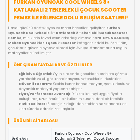
FIYAT DÜŞÜNCE HABER VER
KARGO BEDAVA
OYUNCAKBIZIZ'E SOR!
ÜRÜN ÖZELLIKLERI
FURKAN OYUNCAK COOL WHEELS 8+
KATLAMALI 2 TEKERLEKLI ÇOCUK SCOO
PEMBE ILE EĞLENCE DOLU GELIŞIM SAATL
Hayal gücünü destekleyen ve motor becerileri geliştiren
Furk
Oyuncak Cool Wheels 8+ Katlamalı 2 Tekerlekli Çocuk Sc
Pembe
, miniklerin favori oyun arkadaşı olmaya hazır.
OYUNCA
Mekan Oyuncakları>Çocuk Scooter
kategorisindeki bu özel
çocukların güvenle oynayabilmesi için Avrupa standartlarına