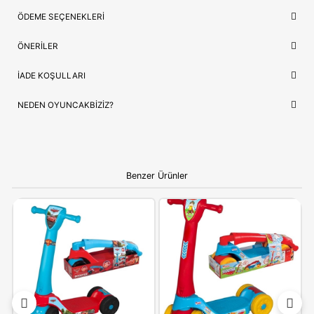
Model/Seri
Özel Seri
Lojistik
⚡ Stoktan Hızlı Gönderim
İthalatçı/Tedarikçi
Furkan
NEDEN OYUNCAKBIZIZ?
Furkan Oyuncak Cool Wheels 8+ Katlamalı 2 Tekerlekli Ç
Scooter Pembe
ve benzeri tüm ürünlerimiz, çocukların güvenl
mutluluğu ön planda tutularak seçilmektedir. Kaliteli ürün anla
ve hızlı kargo desteğimizle, alışverişinizi keyifli bir deneyime
dönüştürüyoruz.
Bilgi:
Ürün, çocukların gelişim aşamalarına uygun olara
seçilmiştir. Hijyenik koşullarda paketlenip adınıza fatural
olarak gönderilmektedir.
YORUMLAR
(0)