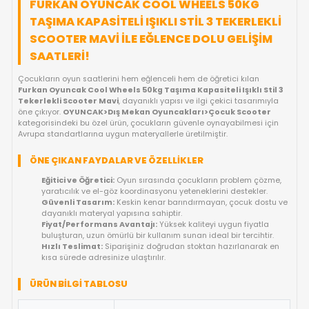
FIYAT DÜŞÜNCE HABER VER
KARGO BEDAVA
OYUNCAKBIZIZ'E SOR!
ÜRÜN ÖZELLIKLERI
FURKAN OYUNCAK COOL WHEELS 50KG
TAŞIMA KAPASITELI IŞIKLI STIL 3 TEKERL
SCOOTER MAVI ILE EĞLENCE DOLU GELIŞ
SAATLERI!
Çocukların oyun saatlerini hem eğlenceli hem de öğretici kılan
Furkan Oyuncak Cool Wheels 50kg Taşıma Kapasiteli Işıklı 
Tekerlekli Scooter Mavi
, dayanıklı yapısı ve ilgi çekici tasar