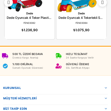
ÖDEME SEÇENEKLERI
ÖNERILER
İADE KOŞULLARI
NEDEN OYUNCAKBİZİZ?
Benzer Ürünler