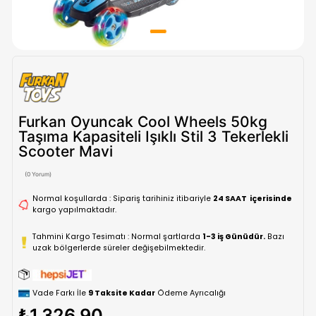
Furkan Oyuncak Cool Wheels 50k
Taşıma Kapasiteli Işıklı Stil 3 Tekerl
Scooter Mavi
(0 Yorum)
Normal koşullarda : Sipariş tarihiniz itibariyle
24 SAAT içe
kargo yapılmaktadır.