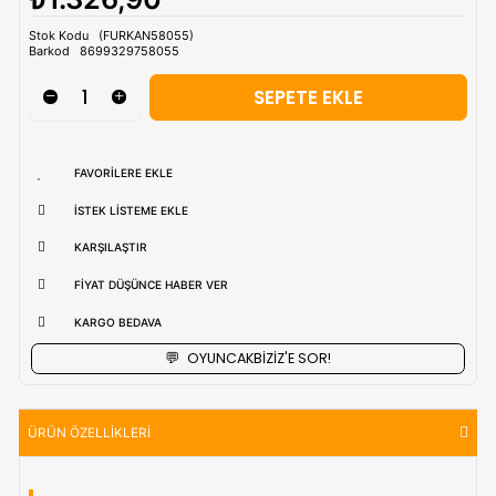
Tahmini Kargo Tesimatı : Normal şartlarda
1-3 iş Günüdür.
uzak bölgerlerde süreler değişebilmektedir.
Vade Farkı İle
9 Taksite Kadar
Ödeme Ayrıcalığı
₺1.326,90
Stok Kodu
(FURKAN58055)
Barkod
8699329758055
FAVORILERE EKLE
İSTEK LISTEME EKLE
KARŞILAŞTIR