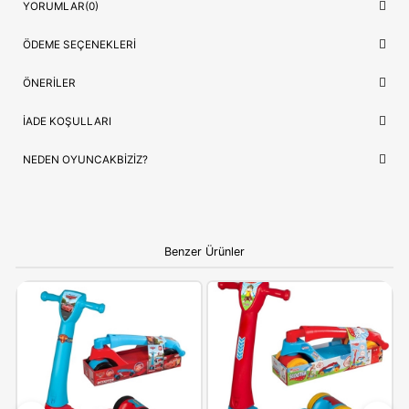
Model/Seri
Özel Seri
Lojistik
⚡ Stoktan Hızlı Gönderim
İthalatçı/Tedarikçi
Furkan
NEDEN OYUNCAKBIZIZ?
Furkan Oyuncak Cool Wheels 50kg Taşıma Kapasiteli Işıklı 
Tekerlekli Scooter Mavi
ve benzeri tüm ürünlerimiz, çocuklar
güvenliği ve mutluluğu ön planda tutularak seçilmektedir. Kalit
anlayışımız ve hızlı kargo desteğimizle, alışverişinizi keyifli bir
deneyime dönüştürüyoruz.
Bilgi:
Ürün, çocukların gelişim aşamalarına uygun olara
seçilmiştir. Hijyenik koşullarda paketlenip adınıza fatural
olarak gönderilmektedir.
YORUMLAR
(0)