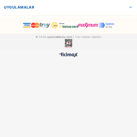
Dede
Dede
Dede Oyuncak 4 Teker Plastik Cars Scooter
FEN03082
FEN03084
₺1.236,90
₺1.075,90
500 TL ÜZERİ BEDAVA
HIZLI TESLİMAT
Ücretsiz Kargo Avantajı
24 Saatte Kargoya Verili
%100 ORİJİNAL
GÜVENLİ ÖDEME
Samatlı Oyuncak Güvencesi
SSL Sertifikalı Altyapı