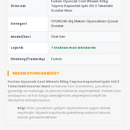
öne çıkıyor.
OYUNCAK>Dış Mekan Oyuncakları>Çocuk Scoo
kategorisindeki bu özel ürün, çocukların güvenle oynayabilmesi
Avrupa standartlarına uygun materyallerle üretilmiştir.
ÖNE ÇIKAN FAYDALAR VE ÖZELLIKLER
Eğitici ve Öğretici:
Oyun sırasında çocukların problem 
yaratıcılık ve el-göz koordinasyonu yeteneklerini destekl
Güvenli Tasarım:
Keskin kenar barındırmayan, çocuk d
dayanıklı materyal yapısına sahiptir.
Fiyat/Performans Avantajı:
Yüksek kaliteyi uygun fiya
buluşturan, uzun ömürlü bir kullanım sunan ideal bir tercih
Hızlı Teslimat:
Siparişiniz doğrudan stoktan hazırlanar
kısa sürede adresinize ulaştırılır.
ÜRÜN BILGI TABLOSU
Furkan Oyuncak Cool Wheels 50kg
Ürün Adı
Taşıma Kapasiteli Işıklı Stil 3 Tekerle
Scooter Mavi
OYUNCAK>Dış Mekan Oyuncakları>
Kategori
Scooter