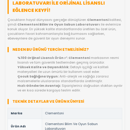
FIYAT DÜŞÜNCE HABER VER
KARGO BEDAVA
OYUNCAKBIZIZ'E SOR!
ÜRÜN ÖZELLIKLERI
CLEMENTONI BILIM VE OYUN SABUN
LABORATUVARI ILE ORIJINAL LISANSLI
EĞLENCE KEYFI!
Çocukların hayal dünyasını gerçeğe dönüştüren
Clementoni
şimdi
Clementoni Bilim Ve Oyun Sabun Laboratuvarı
ile ev
konuk oluyor. En yüksek kalite standartlarında üretilen bu özel 
çocukların favori kahramanlarıyla bağ kurmasını sağlarken,
ebeveynlere de güvenli bir oyun deneyimi sunar.