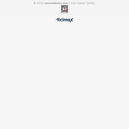
Redka Akıl Oyunları Blook Koridor Akıl ve Strateji Oyunu
REDKA19
REDKA60
₺455,90
₺753,90
500 TL ÜZERİ BEDAVA
HIZLI TESLİMAT
Ücretsiz Kargo Avantajı
24 Saatte Kargoya Verili
%100 ORİJİNAL
GÜVENLİ ÖDEME
Samatlı Oyuncak Güvencesi
SSL Sertifikalı Altyapı
KURUMSAL
MÜŞTERİ HİZMETLERİ