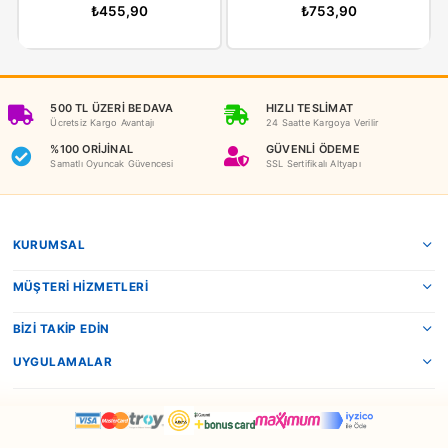
İADE KOŞULLARI
NEDEN OYUNCAKBİZİZ?
Benzer Ürünler
Redka
Redka