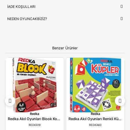
Güvence
✅ Orijinal Lisanslı Ürün
ÇOCUĞUNUZ İÇIN EN GÜZEL HEDIYE
Clementoni
, sadece bir oyuncak değil, çocuğunuzun en sevd
hikayelerin bir parçasıdır. Doğum günleri ve özel kutlamalar iç
prestijli hem de öğretici bir hediye seçeneği arayanlar için idea
Ebeveynlere Not:
Ürün orijinal kutusunda, adınıza
faturalı ve hızlı kargo avantajıyla gönderilmektedir.
Güvenli alışverişin adresi OyuncakBiziz ile keyifli
alışverişler!
YORUMLAR
(0)
ÖDEME SEÇENEKLERI
ÖNERILER