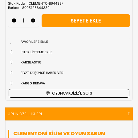
Tahmini Kargo Tesimatı : Normal şartlarda
1-3 iş Günüdür.
uzak bölgerlerde süreler değişebilmektedir.
Vade Farkı İle
9 Taksite Kadar
Ödeme Ayrıcalığı
₺1.913,90
Stok Kodu
(CLEMENTONI64433)
Barkod
8005125644339
FAVORILERE EKLE
İSTEK LISTEME EKLE
KARŞILAŞTIR