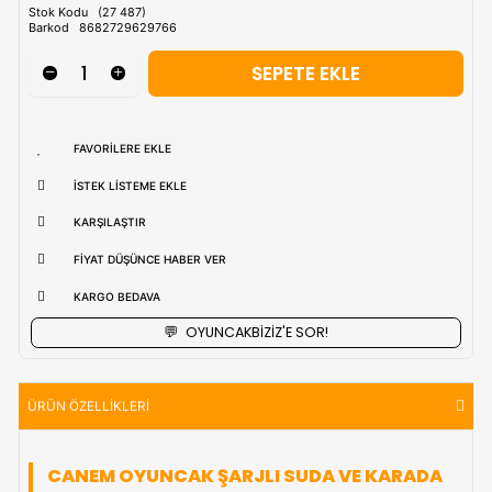
Tahmini Kargo Tesimatı : Normal şartlarda
1-3 iş Günüdür.
uzak bölgerlerde süreler değişebilmektedir.
Vade Farkı İle
9 Taksite Kadar
Ödeme Ayrıcalığı
₺2.350,90
Stok Kodu
(27 487)
Barkod
8682729629766
FAVORILERE EKLE
İSTEK LISTEME EKLE
KARŞILAŞTIR