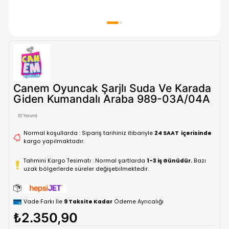
Canem Oyuncak Şarjlı Suda Ve Ka
Giden Kumandalı Araba 989-03A/
(0 Yorum)
Normal koşullarda : Sipariş tarihiniz itibariyle
24 SAAT içe
kargo yapılmaktadır.