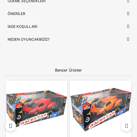
Lojistik
⚡ Stoktan Hızlı Gönderim
İthalatçı/Tedarikçi
Canem
NEDEN OYUNCAKBIZIZ?
Canem Oyuncak Şarjlı Suda Ve Karada Giden Kumandalı 
989-03A/04A
ve benzeri tüm ürünlerimiz, çocukların güvenliği
mutluluğu ön planda tutularak seçilmektedir. Kaliteli ürün anla
ve hızlı kargo desteğimizle, alışverişinizi keyifli bir deneyime
dönüştürüyoruz.
Bilgi:
Ürün, çocukların gelişim aşamalarına uygun olara
seçilmiştir. Hijyenik koşullarda paketlenip adınıza fatural
olarak gönderilmektedir.
YORUMLAR
(0)
ÖDEME SEÇENEKLERI