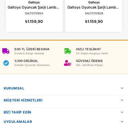
ÖNERILER
İADE KOŞULLARI
NEDEN OYUNCAKBİZİZ?
Benzer Ürünler