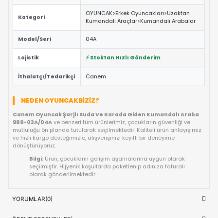
materyallerle üretilmiştir.
ÖNE ÇIKAN FAYDALAR VE ÖZELLIKLER
Eğitici ve Öğretici:
Oyun sırasında çocukların problem 
yaratıcılık ve el-göz koordinasyonu yeteneklerini destekl
Güvenli Tasarım:
Keskin kenar barındırmayan, çocuk d
dayanıklı materyal yapısına sahiptir.
Fiyat/Performans Avantajı:
Yüksek kaliteyi uygun fiya
buluşturan, uzun ömürlü bir kullanım sunan ideal bir tercih
Hızlı Teslimat:
Siparişiniz doğrudan stoktan hazırlanar
kısa sürede adresinize ulaştırılır.
ÜRÜN BILGI TABLOSU
Canem Oyuncak Şarjlı Suda Ve Ka
Ürün Adı
Giden Kumandalı Araba 989-03A/
OYUNCAK>Erkek Oyuncakları>Uzak
Kategori
Kumandalı Araçlar>Kumandalı Ara
Model/Seri
04A