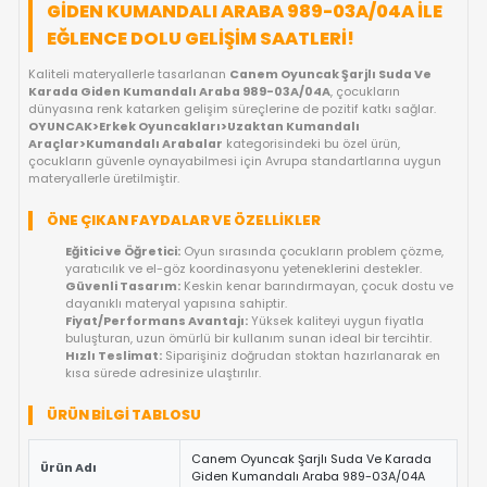
FIYAT DÜŞÜNCE HABER VER
KARGO BEDAVA
OYUNCAKBIZIZ'E SOR!
ÜRÜN ÖZELLIKLERI
CANEM OYUNCAK ŞARJLI SUDA VE KAR
GIDEN KUMANDALI ARABA 989-03A/04A
EĞLENCE DOLU GELIŞIM SAATLERI!
Kaliteli materyallerle tasarlanan
Canem Oyuncak Şarjlı Sud
Karada Giden Kumandalı Araba 989-03A/04A
, çocukların
dünyasına renk katarken gelişim süreçlerine de pozitif katkı sa
OYUNCAK>Erkek Oyuncakları>Uzaktan Kumandalı
Araçlar>Kumandalı Arabalar
kategorisindeki bu özel ürün,
çocukların güvenle oynayabilmesi için Avrupa standartlarına