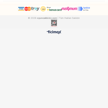
Galtoys
Galtoys
Galtoys Oyuncak Şarjlı Lambo Kırmızı Kapıları Açılan 26 Cm 1:16
GALTOYS182A
GALTOYS182B
₺1.159,90
₺1.159,90
500 TL ÜZERİ BEDAVA
HIZLI TESLİMAT
Ücretsiz Kargo Avantajı
24 Saatte Kargoya Verili
%100 ORİJİNAL
GÜVENLİ ÖDEME
Samatlı Oyuncak Güvencesi
SSL Sertifikalı Altyapı
KURUMSAL