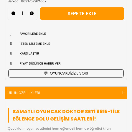
uzak bölgerlerde süreler değişebilmektedir.
Vade Farkı İle
9 Taksite Kadar
Ödeme Ayrıcalığı
₺366,90
Stok Kodu
(9992 166)
Barkod
8691752921662
FAVORILERE EKLE
İSTEK LISTEME EKLE
KARŞILAŞTIR
FIYAT DÜŞÜNCE HABER VER