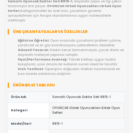
OYUNCAKBIZIZ'E SOR!
ÜRÜN ÖZELLIKLERI
SAMATLI OYUNCAK DOKTOR SETI 8815-1
EĞLENCE DOLU GELIŞIM SAATLERI!
Çocukların oyun saatlerini hem eğlenceli hem de öğretici kılan
Samatlı Oyuncak Doktor Seti 8815-1
, dayanıklı yapısı ve ilgi
tasarımıyla öne çıkıyor.
OYUNCAK>Erkek Oyuncakları>Erkek
Setleri
kategorisindeki bu özel ürün, çocukların güvenle
oynayabilmesi için Avrupa standartlarına uygun materyallerle
üretilmiştir.
ÖNE ÇIKAN FAYDALAR VE ÖZELLIKLER
Eğitici ve Öğretici:
Oyun sırasında çocukların problem 
yaratıcılık ve el-göz koordinasyonu yeteneklerini destekl