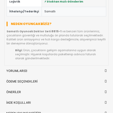
Güvenli Tasarım:
Keskin kenar barındırmayan, çocuk d
dayanıklı materyal yapısına sahiptir.
Fiyat/Performans Avantajı:
Yüksek kaliteyi uygun fiya
buluşturan, uzun ömürlü bir kullanım sunan ideal bir tercih
Hızlı Teslimat:
Siparişiniz doğrudan stoktan hazırlanar
kısa sürede adresinize ulaştırılır.
ÜRÜN BILGI TABLOSU
Ürün Adı
Samatlı Oyuncak Doktor Seti 8815-1
OYUNCAK>Erkek Oyuncakları>Erkek
Kategori
Setleri
Model/Seri
8815-1
Lojistik
⚡ Stoktan Hızlı Gönderim
İthalatçı/Tedarikçi
Samatlı