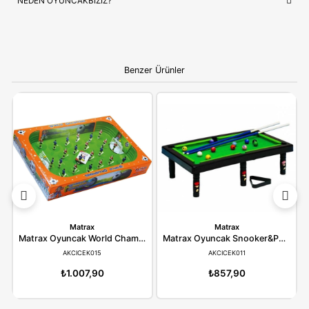
NEDEN OYUNCAKBIZIZ?
Samatlı Oyuncak Doktor Seti 8815-1
ve benzeri tüm ürünleri
çocukların güvenliği ve mutluluğu ön planda tutularak seçilmek
Kaliteli ürün anlayışımız ve hızlı kargo desteğimizle, alışverişiniz
bir deneyime dönüştürüyoruz.
Bilgi:
Ürün, çocukların gelişim aşamalarına uygun olara
seçilmiştir. Hijyenik koşullarda paketlenip adınıza fatural
olarak gönderilmektedir.
YORUMLAR
(0)
ÖDEME SEÇENEKLERI
ÖNERILER
İADE KOŞULLARI
NEDEN OYUNCAKBİZİZ?