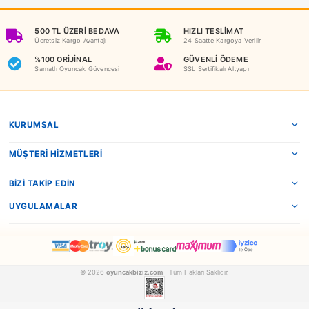
Benzer Ürünler
Matrax
Matrax
Matrax Oyuncak World Champions Futbol Oyunu
AKCICEK015
AKCICEK011