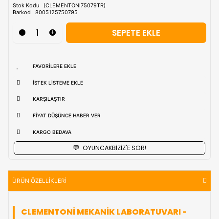
Tahmini Kargo Tesimatı : Normal şartlarda
1-3 iş Günüdür.
uzak bölgerlerde süreler değişebilmektedir.
Vade Farkı İle
9 Taksite Kadar
Ödeme Ayrıcalığı
₺1.339,90
Stok Kodu
(CLEMENTONI75079TR)
Barkod
8005125750795
FAVORILERE EKLE
İSTEK LISTEME EKLE
KARŞILAŞTIR