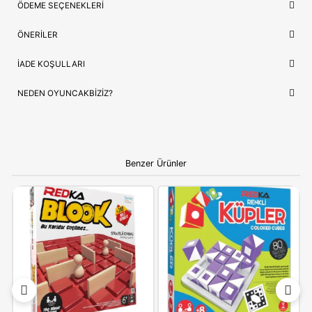
Lojistik
⚡ Stoktan Hızlı Gönderim
Güvence
✅ Orijinal Lisanslı Ürün
ÇOCUĞUNUZ İÇIN EN GÜZEL HEDIYE
Clementoni 75079TR
, sadece bir oyuncak değil, çocuğunuzu
sevdiği hikayelerin bir parçasıdır. Doğum günleri ve özel kutla
için hem prestijli hem de öğretici bir hediye seçeneği arayanlar
idealdir.
Ebeveynlere Not:
Ürün orijinal kutusunda, adınıza
faturalı ve hızlı kargo avantajıyla gönderilmektedir.
Güvenli alışverişin adresi OyuncakBiziz ile keyifli
alışverişler!
YORUMLAR
(0)
ÖDEME SEÇENEKLERI