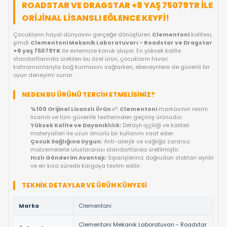
FIYAT DÜŞÜNCE HABER VER
KARGO BEDAVA
OYUNCAKBIZIZ'E SOR!
ÜRÜN ÖZELLIKLERI
CLEMENTONI MEKANIK LABORATUVARI 
ROADSTAR VE DRAGSTAR +8 YAŞ 75079T
ORIJINAL LISANSLI EĞLENCE KEYFI!
Çocukların hayal dünyasını gerçeğe dönüştüren
Clementoni
şimdi
Clementoni Mekanik Laboratuvarı - Roadstar ve D
+8 yaş 75079TR
ile evlerinize konuk oluyor. En yüksek kalite
standartlarında üretilen bu özel ürün, çocukların favori
kahramanlarıyla bağ kurmasını sağlarken, ebeveynlere de güve
oyun deneyimi sunar.