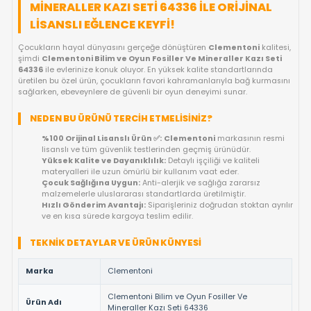
FIYAT DÜŞÜNCE HABER VER
KARGO BEDAVA
OYUNCAKBIZIZ'E SOR!
ÜRÜN ÖZELLIKLERI
CLEMENTONI BILIM VE OYUN FOSILLER V
MINERALLER KAZI SETI 64336 ILE ORIJIN
LISANSLI EĞLENCE KEYFI!
Çocukların hayal dünyasını gerçeğe dönüştüren
Clementoni
şimdi
Clementoni Bilim ve Oyun Fosiller Ve Mineraller Kazı
64336
ile evlerinize konuk oluyor. En yüksek kalite standartlar
üretilen bu özel ürün, çocukların favori kahramanlarıyla bağ k
sağlarken, ebeveynlere de güvenli bir oyun deneyimi sunar.