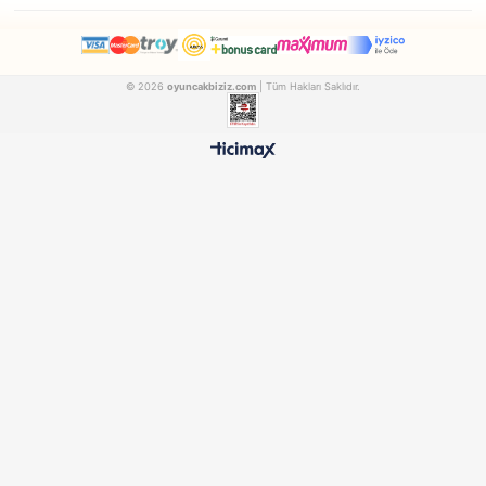
Matrax
Matrax
Matrax Oyuncak World Champions Futbol Oyunu
AKCICEK015
AKCICEK011
₺1.007,90
₺857,90
500 TL ÜZERİ BEDAVA
HIZLI TESLİMAT
Ücretsiz Kargo Avantajı
24 Saatte Kargoya Verili
%100 ORİJİNAL
GÜVENLİ ÖDEME
Samatlı Oyuncak Güvencesi
SSL Sertifikalı Altyapı
KURUMSAL