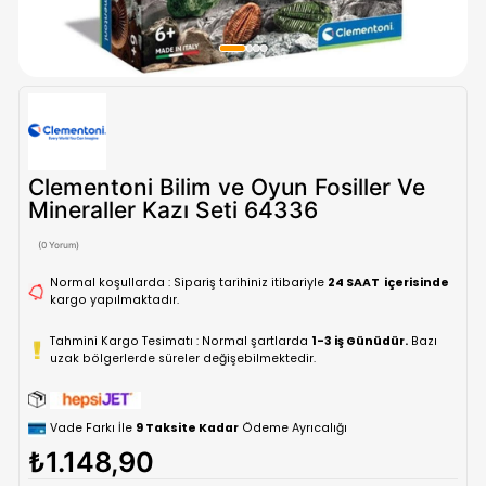
Clementoni Bilim ve Oyun Fosiller 
Mineraller Kazı Seti 64336
(0 Yorum)
Normal koşullarda : Sipariş tarihiniz itibariyle
24 SAAT içe
kargo yapılmaktadır.