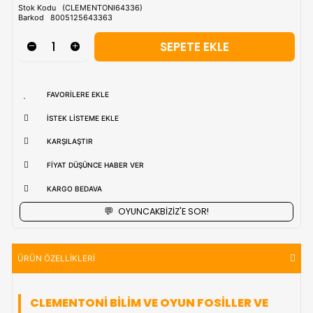
Tahmini Kargo Tesimatı : Normal şartlarda
1-3 iş Günüdür.
uzak bölgerlerde süreler değişebilmektedir.
Vade Farkı İle
9 Taksite Kadar
Ödeme Ayrıcalığı
₺1.148,90
Stok Kodu
(CLEMENTONI64336)
Barkod
8005125643363
FAVORILERE EKLE
İSTEK LISTEME EKLE
KARŞILAŞTIR