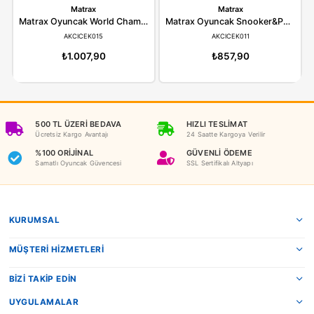
ÖNERILER
İADE KOŞULLARI
NEDEN OYUNCAKBİZİZ?
Benzer Ürünler