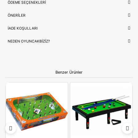
Lojistik
⚡ Stoktan Hızlı Gönderim
Güvence
✅ Orijinal Lisanslı Ürün
ÇOCUĞUNUZ İÇIN EN GÜZEL HEDIYE
Clementoni 64336
, sadece bir oyuncak değil, çocuğunuzun 
sevdiği hikayelerin bir parçasıdır. Doğum günleri ve özel kutla
için hem prestijli hem de öğretici bir hediye seçeneği arayanlar
idealdir.
Ebeveynlere Not:
Ürün orijinal kutusunda, adınıza
faturalı ve hızlı kargo avantajıyla gönderilmektedir.
Güvenli alışverişin adresi OyuncakBiziz ile keyifli
alışverişler!
YORUMLAR
(0)
ÖDEME SEÇENEKLERI