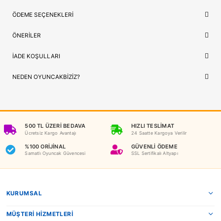
Model/Seri
Özel Seri
Lojistik
⚡ Stoktan Hızlı Gönderim
İthalatçı/Tedarikçi
Karsan
NEDEN OYUNCAKBIZIZ?
Karsan Oyuncak Arazi Ustası Uzaktan Kumandalı Şarjlı A
benzeri tüm ürünlerimiz, çocukların güvenliği ve mutluluğu ön
tutularak seçilmektedir. Kaliteli ürün anlayışımız ve hızlı kargo
desteğimizle, alışverişinizi keyifli bir deneyime dönüştürüyoruz.
Bilgi:
Ürün, çocukların gelişim aşamalarına uygun olara
seçilmiştir. Hijyenik koşullarda paketlenip adınıza fatural
olarak gönderilmektedir.
YORUMLAR
(0)