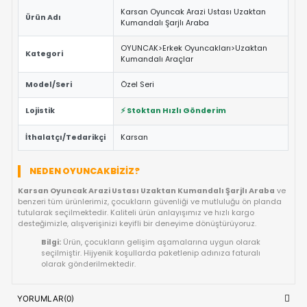
Oyuncakları>Uzaktan Kumandalı Araçlar
kategorisindeki 
ürün, çocukların güvenle oynayabilmesi için Avrupa standartla
uygun materyallerle üretilmiştir.
ÖNE ÇIKAN FAYDALAR VE ÖZELLIKLER
Eğitici ve Öğretici:
Oyun sırasında çocukların problem 
yaratıcılık ve el-göz koordinasyonu yeteneklerini destekl
Güvenli Tasarım:
Keskin kenar barındırmayan, çocuk d
dayanıklı materyal yapısına sahiptir.
Fiyat/Performans Avantajı:
Yüksek kaliteyi uygun fiya
buluşturan, uzun ömürlü bir kullanım sunan ideal bir tercih
Hızlı Teslimat:
Siparişiniz doğrudan stoktan hazırlanar
kısa sürede adresinize ulaştırılır.
ÜRÜN BILGI TABLOSU
Karsan Oyuncak Arazi Ustası Uzakt
Ürün Adı
Kumandalı Şarjlı Araba
OYUNCAK>Erkek Oyuncakları>Uzak
Kategori
Kumandalı Araçlar