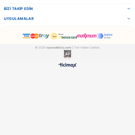
ÖDEME SEÇENEKLERI
ÖNERILER
İADE KOŞULLARI
NEDEN OYUNCAKBİZİZ?
500 TL ÜZERİ BEDAVA
HIZLI TESLİMAT
Ücretsiz Kargo Avantajı
24 Saatte Kargoya Verili
%100 ORİJİNAL
GÜVENLİ ÖDEME
Samatlı Oyuncak Güvencesi
SSL Sertifikalı Altyapı
KURUMSAL