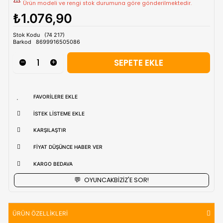
Tahmini Kargo Tesimatı : Normal şartlarda
1-3 iş Günüdür.
uzak bölgerlerde süreler değişebilmektedir.
Vade Farkı İle
9 Taksite Kadar
Ödeme Ayrıcalığı
Önemli Uyarı
:
Bu üründe renk ve model tercihi yapılamam
Ürün modeli ve rengi stok durumuna göre gönderilmektedi
₺1.076,90
Stok Kodu
(74 217)
Barkod
8699916505086
FAVORILERE EKLE
İSTEK LISTEME EKLE