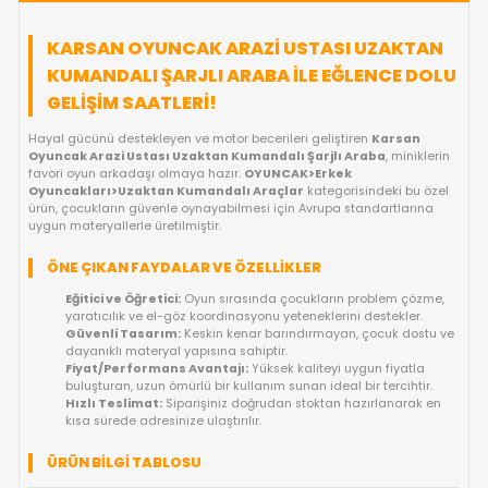
KARŞILAŞTIR
FIYAT DÜŞÜNCE HABER VER
KARGO BEDAVA
OYUNCAKBIZIZ'E SOR!
ÜRÜN ÖZELLIKLERI
KARSAN OYUNCAK ARAZI USTASI UZAK
KUMANDALI ŞARJLI ARABA ILE EĞLENCE
GELIŞIM SAATLERI!
Hayal gücünü destekleyen ve motor becerileri geliştiren
Kars
Oyuncak Arazi Ustası Uzaktan Kumandalı Şarjlı Araba
, mi
favori oyun arkadaşı olmaya hazır.
OYUNCAK>Erkek