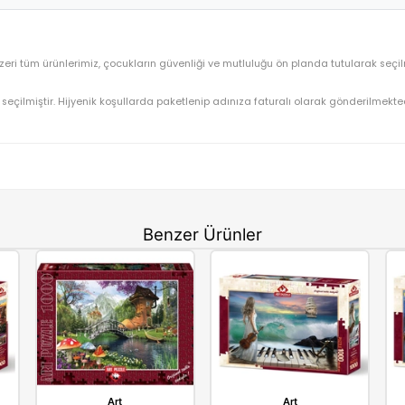
Heidi Oyuncak Art Puzzle Doğa Kent 1000 Parça 5213
OYUNCAK>Eğitici Oyuncaklar>Puzzle & Yapbozlar>100
5213
⚡ Stoktan Hızlı Gönderim
Heidi
 5213
ve benzeri tüm ürünlerimiz, çocukların güvenliği ve mutluluğu 
gun olarak seçilmiştir. Hijyenik koşullarda paketlenip adınıza fatu