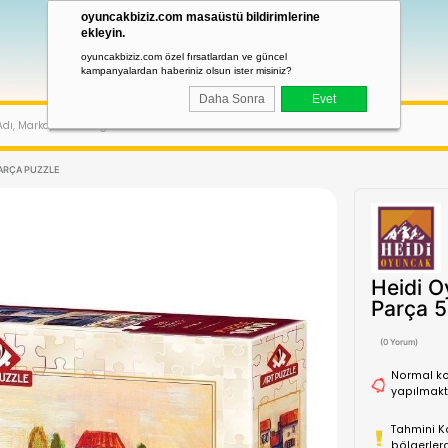
oyuncakbiziz.com masaüstü bildirimler
ekleyin.
oyuncakbiziz.com özel fırsatlardan ve güncel
kampanyalardan haberiniz olsun ister misiniz?
Daha Sonra
OZLAR
1000 PARÇA PUZZLE