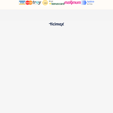
HIZLI TESLİMAT
%100 O
24 Saatte Kargoya Verilir
Samatlı 
MÜŞTERİ HİZMETLERİ
Sıkça Sorulan Sorular
Kargo ve Teslimat
İptal ve İade