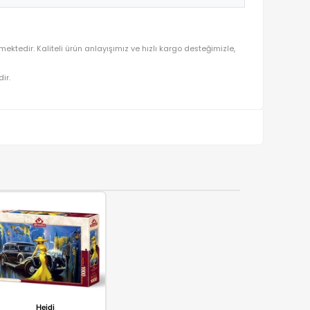
0 Parça Puzzle
ön planda tutularak seçilmektedir. Kaliteli ürün anlayışımız ve hızlı
ralı olarak gönderilmektedir.