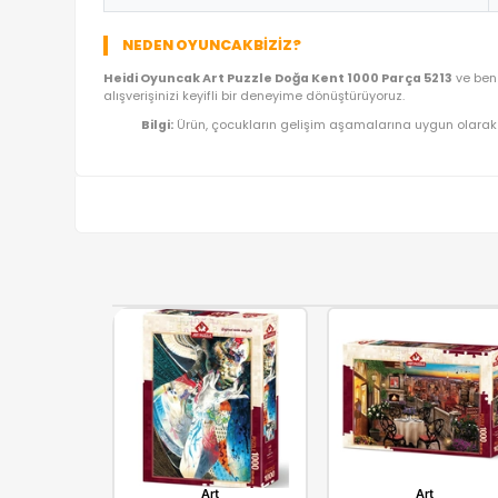
ÜRÜN BILGI TABLOSU
Ürün Adı
Kategori
Model/Seri
Lojistik
İthalatçı/Tedarikçi
NEDEN OYUNCAKBIZIZ?
Heidi Oyuncak Art Puzzle Doğa Kent 1000 Parça
alışverişinizi keyifli bir deneyime dönüştürüyoruz.
Bilgi:
Ürün, çocukların gelişim aşamalarına uy