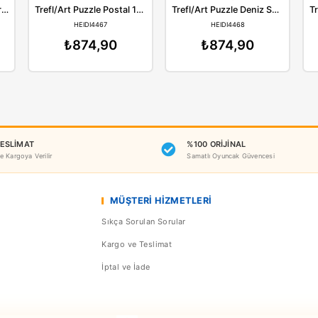
Benzer Ürünler
Art
Art
Trefl/Art Puzzle New York'ta Akşam Yemeği 1000 Parça
Trefl/Art Puzzle Postal 1000 Parça 4467
DI5184
HEIDI4467
H
74,90
₺874,90
₺8