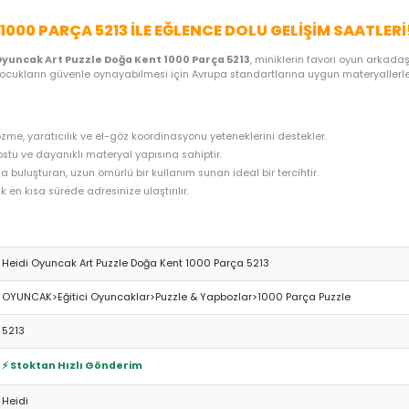
ME SEÇENEKLERI
ÖNERILER
İADE KOŞULLARI
NE
A KENT 1000 PARÇA 5213 ILE EĞLENCE DOLU G
ştiren
Heidi Oyuncak Art Puzzle Doğa Kent 1000 Parça 5213
, min
 özel ürün, çocukların güvenle oynayabilmesi için Avrupa standartla
 problem çözme, yaratıcılık ve el-göz koordinasyonu yeteneklerini 
n, çocuk dostu ve dayanıklı materyal yapısına sahiptir.
 uygun fiyatla buluşturan, uzun ömürlü bir kullanım sunan ideal bir t
hazırlanarak en kısa sürede adresinize ulaştırılır.