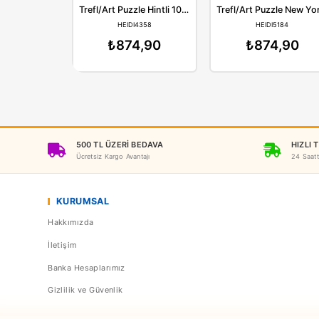
Art
Trefl/Art Puzzle Hintli 1000 Parça
HEIDI4358
HEI
₺874,90
₺8