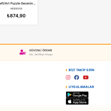
Art
Heidi
Trefl/Art Puzzle Deniz Senfonisi 1000 Parça 4468
Trefl/Art Puzzle Gecenin Güzeli 1000 Parça
EIDI4468
HEIDI5200
74,90
₺874,90