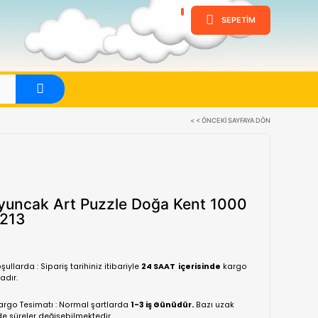
ine
Evet
Heidi Oyuncak Art Puzzle Doğ
Parça 5213
(0 Yorum)
Normal koşullarda : Sipariş tarihiniz itibariyle
24 SA