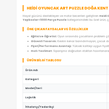
ÜRÜN ÖZELLIKLERI
YORUMLAR
(0)
ÖDE
HEIDI OYUNCAK ART PUZZLE DOĞ
Hayal gücünü destekleyen ve motor becerileri geli
Yapbozlar>1000 Parça Puzzle
kategorisindeki bu
ÖNE ÇIKAN FAYDALAR VE ÖZELLIKLER
Eğitici ve Öğretici:
Oyun sırasında çocukların
Güvenli Tasarım:
Keskin kenar barındırmaya
Fiyat/Performans Avantajı:
Yüksek kaliteyi
Hızlı Teslimat:
Siparişiniz doğrudan stoktan 