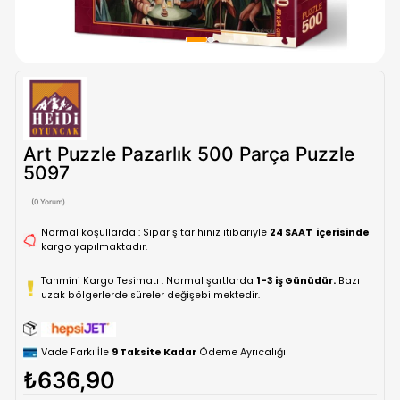
Art Puzzle Pazarlık 500 Parça Puz
5097
(0 Yorum)
Normal koşullarda : Sipariş tarihiniz itibariyle
24 SAAT içe
kargo yapılmaktadır.