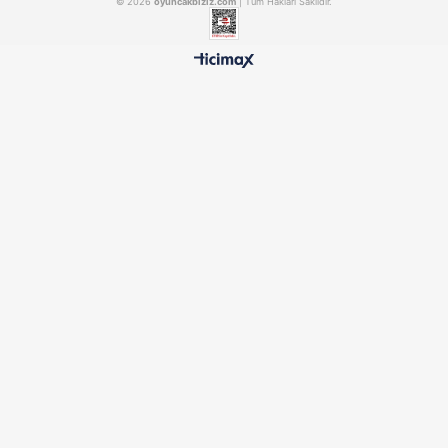
Trefl/Art Puzzle Cellist 500 Parça
HEIDI5088
UTKULC7212
₺636,90
₺201,90
500 TL ÜZERİ BEDAVA
HIZLI TESLİMAT
Ücretsiz Kargo Avantajı
24 Saatte Kargoya Verili
%100 ORİJİNAL
GÜVENLİ ÖDEME
Samatlı Oyuncak Güvencesi
SSL Sertifikalı Altyapı
KURUMSAL
MÜŞTERİ HİZMETLERİ
BİZİ TAKİP EDİN