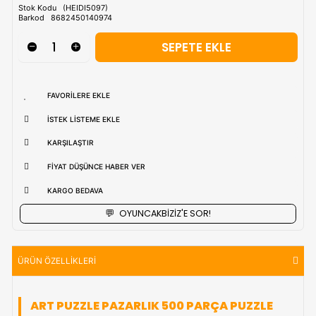
Tahmini Kargo Tesimatı : Normal şartlarda
1-3 iş Günüdür.
uzak bölgerlerde süreler değişebilmektedir.
Vade Farkı İle
9 Taksite Kadar
Ödeme Ayrıcalığı
₺636,90
Stok Kodu
(HEIDI5097)
Barkod
8682450140974
FAVORILERE EKLE
İSTEK LISTEME EKLE
KARŞILAŞTIR