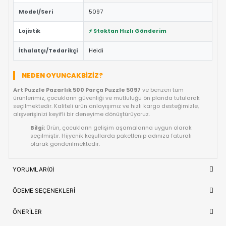
Eğitici ve Öğretici:
Oyun sırasında çocukların problem 
yaratıcılık ve el-göz koordinasyonu yeteneklerini destekl
Güvenli Tasarım:
Keskin kenar barındırmayan, çocuk d
dayanıklı materyal yapısına sahiptir.
Fiyat/Performans Avantajı:
Yüksek kaliteyi uygun fiya
buluşturan, uzun ömürlü bir kullanım sunan ideal bir tercih
Hızlı Teslimat:
Siparişiniz doğrudan stoktan hazırlanar
kısa sürede adresinize ulaştırılır.
ÜRÜN BILGI TABLOSU
Ürün Adı
Art Puzzle Pazarlık 500 Parça Puzzl
OYUNCAK>Eğitici Oyuncaklar>Puzzl
Kategori
Yapbozlar>500 Parça Puzzle
Model/Seri
5097
Lojistik
⚡ Stoktan Hızlı Gönderim