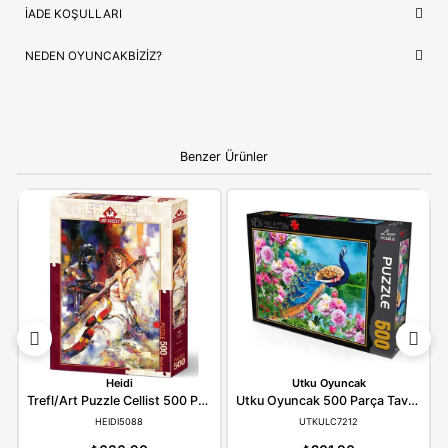
İthalatçı/Tedarikçi
Heidi
NEDEN OYUNCAKBIZIZ?
Art Puzzle Pazarlık 500 Parça Puzzle 5097
ve benzeri tüm
ürünlerimiz, çocukların güvenliği ve mutluluğu ön planda tutul
seçilmektedir. Kaliteli ürün anlayışımız ve hızlı kargo desteğimi
alışverişinizi keyifli bir deneyime dönüştürüyoruz.
Bilgi:
Ürün, çocukların gelişim aşamalarına uygun olara
seçilmiştir. Hijyenik koşullarda paketlenip adınıza fatural
olarak gönderilmektedir.
YORUMLAR
(0)
ÖDEME SEÇENEKLERI
ÖNERILER
İADE KOŞULLARI