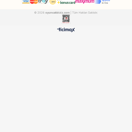
Clementoni
Kayyum
Clementoni Bilim Ve Oyun Dövme Sanatı 64329
CLEMENTONI64329
KAYYUM162
₺1.913,90
₺588,90
500 TL ÜZERİ BEDAVA
HIZLI TESLİMAT
Ücretsiz Kargo Avantajı
24 Saatte Kargoya Verili
%100 ORİJİNAL
GÜVENLİ ÖDEME
Samatlı Oyuncak Güvencesi
SSL Sertifikalı Altyapı
KURUMSAL
MÜŞTERİ HİZMETLERİ