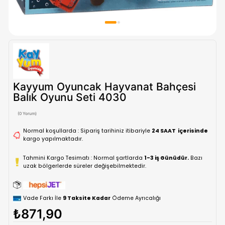
Kayyum Oyuncak Hayvanat Bahçe
Balık Oyunu Seti 4030
(0 Yorum)
Normal koşullarda : Sipariş tarihiniz itibariyle
24 SAAT içe
kargo yapılmaktadır.