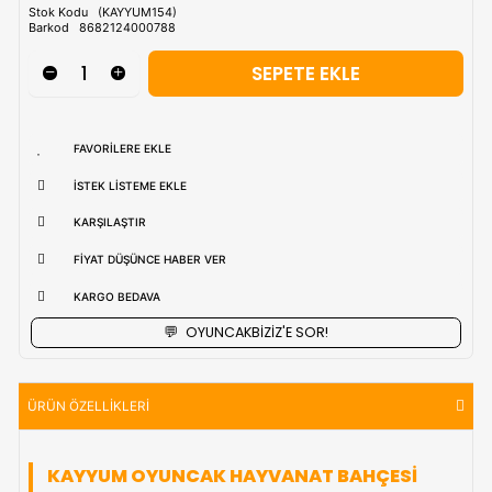
Tahmini Kargo Tesimatı : Normal şartlarda
1-3 iş Günüdür.
uzak bölgerlerde süreler değişebilmektedir.
Vade Farkı İle
9 Taksite Kadar
Ödeme Ayrıcalığı
₺871,90
Stok Kodu
(KAYYUM154)
Barkod
8682124000788
FAVORILERE EKLE
İSTEK LISTEME EKLE
KARŞILAŞTIR