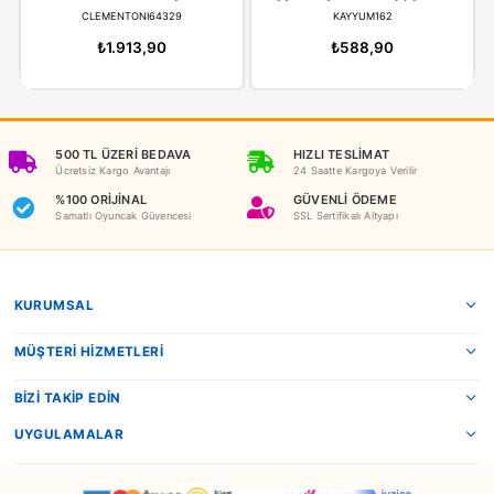
İADE KOŞULLARI
NEDEN OYUNCAKBİZİZ?
Benzer Ürünler