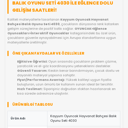
FIYAT DÜŞÜNCE HABER VER
KARGO BEDAVA
OYUNCAKBIZIZ'E SOR!
ÜRÜN ÖZELLIKLERI
KAYYUM OYUNCAK HAYVANAT BAHÇES
BALIK OYUNU SETI 4030 ILE EĞLENCE D
GELIŞIM SAATLERI!
Kaliteli materyallerle tasarlanan
Kayyum Oyuncak Hayvana
Bahçesi Balık Oyunu Seti 4030
, çocukların dünyasına renk k
gelişim süreçlerine de pozitif katkı sağlar.
OYUNCAK>Eğlence
Oyuncakları>İnteraktif Oyuncaklar
kategorisindeki bu özel
çocukların güvenle oynayabilmesi için Avrupa standartlarına
materyallerle üretilmiştir.