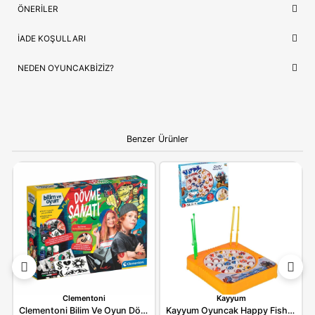
Lojistik
⚡ Stoktan Hızlı Gönderim
İthalatçı/Tedarikçi
Kayyum
NEDEN OYUNCAKBIZIZ?
Kayyum Oyuncak Hayvanat Bahçesi Balık Oyunu Seti 403
benzeri tüm ürünlerimiz, çocukların güvenliği ve mutluluğu ön
tutularak seçilmektedir. Kaliteli ürün anlayışımız ve hızlı kargo
desteğimizle, alışverişinizi keyifli bir deneyime dönüştürüyoruz.
Bilgi:
Ürün, çocukların gelişim aşamalarına uygun olara
seçilmiştir. Hijyenik koşullarda paketlenip adınıza fatural
olarak gönderilmektedir.
YORUMLAR
(0)
ÖDEME SEÇENEKLERI
ÖNERILER