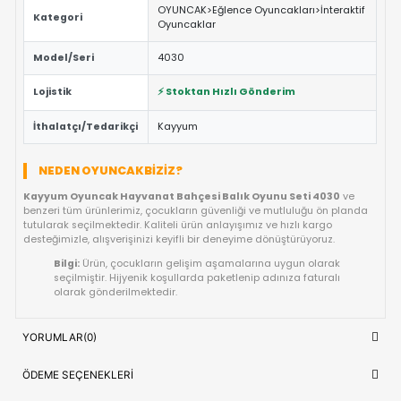
ÖNE ÇIKAN FAYDALAR VE ÖZELLIKLER
Eğitici ve Öğretici:
Oyun sırasında çocukların problem 
yaratıcılık ve el-göz koordinasyonu yeteneklerini destekl
Güvenli Tasarım:
Keskin kenar barındırmayan, çocuk d
dayanıklı materyal yapısına sahiptir.
Fiyat/Performans Avantajı:
Yüksek kaliteyi uygun fiya
buluşturan, uzun ömürlü bir kullanım sunan ideal bir tercih
Hızlı Teslimat:
Siparişiniz doğrudan stoktan hazırlanar
kısa sürede adresinize ulaştırılır.
ÜRÜN BILGI TABLOSU
Kayyum Oyuncak Hayvanat Bahçesi
Ürün Adı
Oyunu Seti 4030
OYUNCAK>Eğlence Oyuncakları>İnte
Kategori
Oyuncaklar
Model/Seri
4030