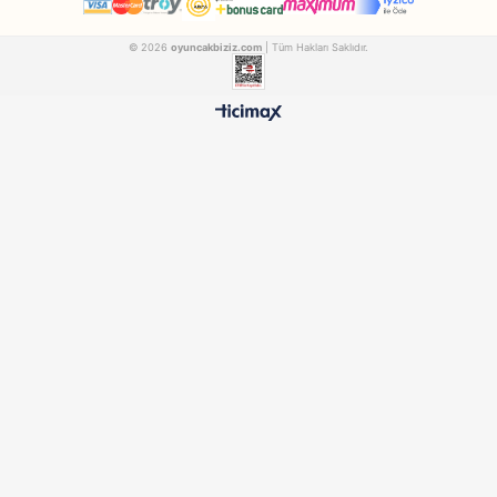
Dede
Furkan
Dede Oyuncak 4 Tekerlekli Scooter
FEN03084
FURKAN58048
₺1.075,90
₺1.326,90
500 TL ÜZERİ BEDAVA
HIZLI TESLİMAT
Ücretsiz Kargo Avantajı
24 Saatte Kargoya Verili
%100 ORİJİNAL
GÜVENLİ ÖDEME
Samatlı Oyuncak Güvencesi
SSL Sertifikalı Altyapı
KURUMSAL
MÜŞTERİ HİZMETLERİ