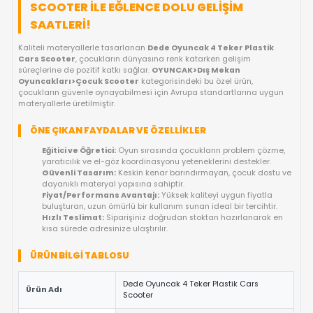
FIYAT DÜŞÜNCE HABER VER
KARGO BEDAVA
OYUNCAKBIZIZ'E SOR!
ÜRÜN ÖZELLIKLERI
DEDE OYUNCAK 4 TEKER PLASTIK CARS
SCOOTER ILE EĞLENCE DOLU GELIŞIM
SAATLERI!
Kaliteli materyallerle tasarlanan
Dede Oyuncak 4 Teker Plas
Cars Scooter
, çocukların dünyasına renk katarken gelişim
süreçlerine de pozitif katkı sağlar.
OYUNCAK>Dış Mekan
Oyuncakları>Çocuk Scooter
kategorisindeki bu özel ürün,
çocukların güvenle oynayabilmesi için Avrupa standartlarına
materyallerle üretilmiştir.