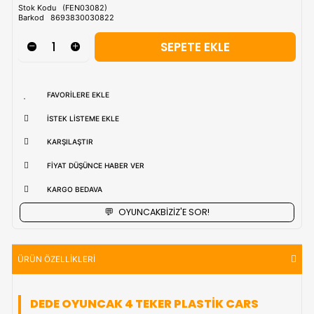
Tahmini Kargo Tesimatı : Normal şartlarda
1-3 iş Günüdür.
uzak bölgerlerde süreler değişebilmektedir.
Vade Farkı İle
9 Taksite Kadar
Ödeme Ayrıcalığı
₺1.236,90
Stok Kodu
(FEN03082)
Barkod
8693830030822
FAVORILERE EKLE
İSTEK LISTEME EKLE
KARŞILAŞTIR