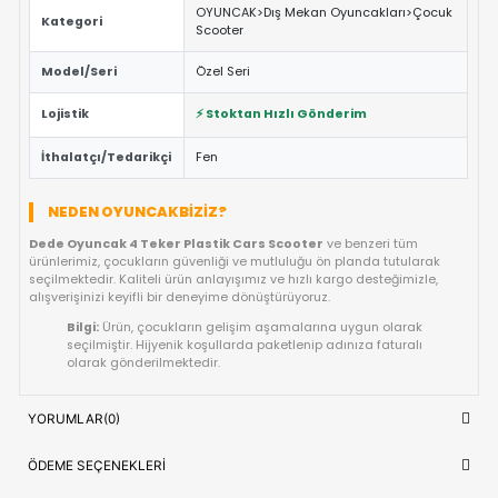
ÖNE ÇIKAN FAYDALAR VE ÖZELLIKLER
Eğitici ve Öğretici:
Oyun sırasında çocukların problem 
yaratıcılık ve el-göz koordinasyonu yeteneklerini destekl
Güvenli Tasarım:
Keskin kenar barındırmayan, çocuk d
dayanıklı materyal yapısına sahiptir.
Fiyat/Performans Avantajı:
Yüksek kaliteyi uygun fiya
buluşturan, uzun ömürlü bir kullanım sunan ideal bir tercih
Hızlı Teslimat:
Siparişiniz doğrudan stoktan hazırlanar
kısa sürede adresinize ulaştırılır.
ÜRÜN BILGI TABLOSU
Dede Oyuncak 4 Teker Plastik Cars
Ürün Adı
Scooter
OYUNCAK>Dış Mekan Oyuncakları>
Kategori
Scooter
Model/Seri
Özel Seri