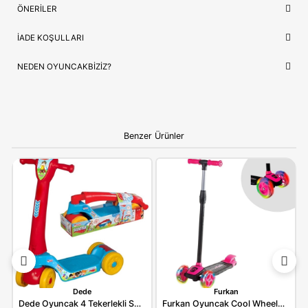
Lojistik
⚡ Stoktan Hızlı Gönderim
İthalatçı/Tedarikçi
Fen
NEDEN OYUNCAKBIZIZ?
Dede Oyuncak 4 Teker Plastik Cars Scooter
ve benzeri tüm
ürünlerimiz, çocukların güvenliği ve mutluluğu ön planda tutul
seçilmektedir. Kaliteli ürün anlayışımız ve hızlı kargo desteğimi
alışverişinizi keyifli bir deneyime dönüştürüyoruz.
Bilgi:
Ürün, çocukların gelişim aşamalarına uygun olara
seçilmiştir. Hijyenik koşullarda paketlenip adınıza fatural
olarak gönderilmektedir.
YORUMLAR
(0)
ÖDEME SEÇENEKLERI
ÖNERILER