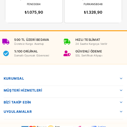
İADE KOŞULLARI
NEDEN OYUNCAKBİZİZ?
Benzer Ürünler