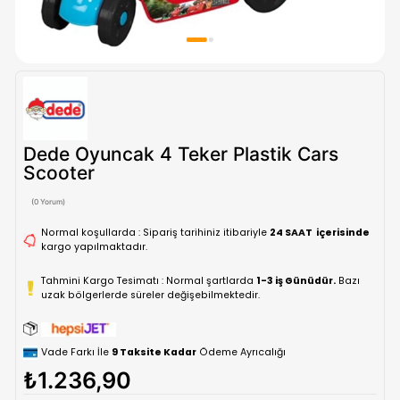
Dede Oyuncak 4 Teker Plastik Car
Scooter
(0 Yorum)
Normal koşullarda : Sipariş tarihiniz itibariyle
24 SAAT içe
kargo yapılmaktadır.