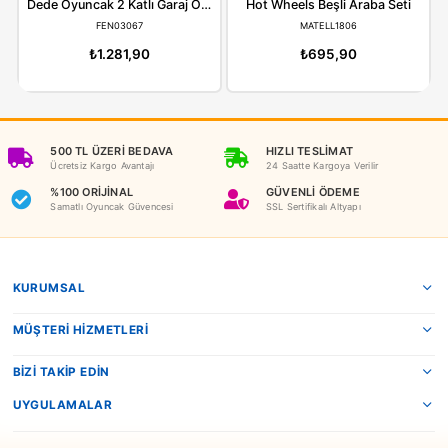
ÖNERILER
İADE KOŞULLARI
NEDEN OYUNCAKBİZİZ?
Benzer Ürünler