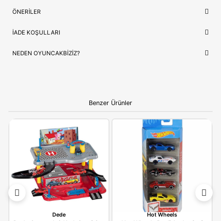
Lojistik
⚡ Stoktan Hızlı Gönderim
İthalatçı/Tedarikçi
Karsan
NEDEN OYUNCAKBIZIZ?
Karsan Oyuncak Welly 1:32 Volvo FH Model Araç Tır Çekici
benzeri tüm ürünlerimiz, çocukların güvenliği ve mutluluğu ön
tutularak seçilmektedir. Kaliteli ürün anlayışımız ve hızlı kargo
desteğimizle, alışverişinizi keyifli bir deneyime dönüştürüyoruz.
Bilgi:
Ürün, çocukların gelişim aşamalarına uygun olara
seçilmiştir. Hijyenik koşullarda paketlenip adınıza fatural
olarak gönderilmektedir.
YORUMLAR
(0)
ÖDEME SEÇENEKLERI