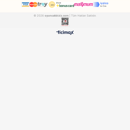
Dede
Hot Wheels
Dede Oyuncak 2 Katlı Garaj Oyun Seti 3067
Hot Wheels Beşli Arab
FEN03067
MATELL1806
₺1.281,90
₺695,90
500 TL ÜZERİ BEDAVA
HIZLI TESLİMAT
Ücretsiz Kargo Avantajı
24 Saatte Kargoya Verili
%100 ORİJİNAL
GÜVENLİ ÖDEME
Samatlı Oyuncak Güvencesi
SSL Sertifikalı Altyapı
KURUMSAL