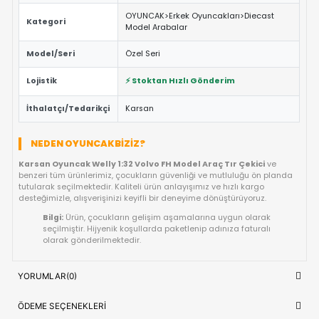
ÖNE ÇIKAN FAYDALAR VE ÖZELLIKLER
Eğitici ve Öğretici:
Oyun sırasında çocukların problem 
yaratıcılık ve el-göz koordinasyonu yeteneklerini destekl
Güvenli Tasarım:
Keskin kenar barındırmayan, çocuk d
dayanıklı materyal yapısına sahiptir.
Fiyat/Performans Avantajı:
Yüksek kaliteyi uygun fiya
buluşturan, uzun ömürlü bir kullanım sunan ideal bir tercih
Hızlı Teslimat:
Siparişiniz doğrudan stoktan hazırlanar
kısa sürede adresinize ulaştırılır.
ÜRÜN BILGI TABLOSU
Karsan Oyuncak Welly 1:32 Volvo FH
Ürün Adı
Model Araç Tır Çekici
OYUNCAK>Erkek Oyuncakları>Dieca
Kategori
Model Arabalar
Model/Seri
Özel Seri