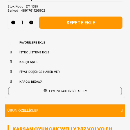
Tahmini Kargo Tesimatı : Normal şartlarda
1-3 iş Günüdür.
uzak bölgerlerde süreler değişebilmektedir.
Vade Farkı İle
9 Taksite Kadar
Ödeme Ayrıcalığı
₺1.888,90
Stok Kodu
(74 138)
Barkod
4891761126902
FAVORILERE EKLE
İSTEK LISTEME EKLE
KARŞILAŞTIR