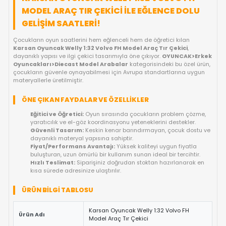
FIYAT DÜŞÜNCE HABER VER
KARGO BEDAVA
OYUNCAKBIZIZ'E SOR!
ÜRÜN ÖZELLIKLERI
KARSAN OYUNCAK WELLY 1:32 VOLVO F
MODEL ARAÇ TIR ÇEKICI ILE EĞLENCE D
GELIŞIM SAATLERI!
Çocukların oyun saatlerini hem eğlenceli hem de öğretici kılan
Karsan Oyuncak Welly 1:32 Volvo FH Model Araç Tır Çekici
,
dayanıklı yapısı ve ilgi çekici tasarımıyla öne çıkıyor.
OYUNCAK
Oyuncakları>Diecast Model Arabalar
kategorisindeki bu öz
çocukların güvenle oynayabilmesi için Avrupa standartlarına
materyallerle üretilmiştir.