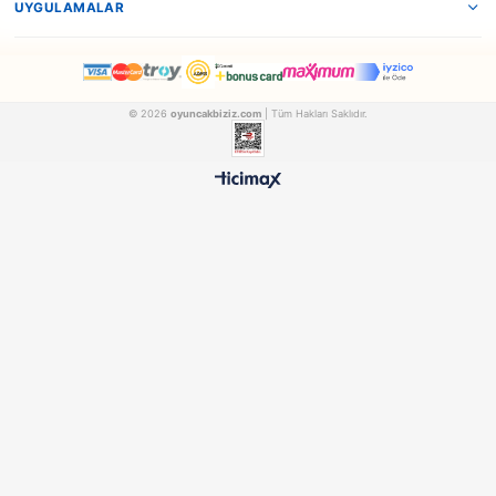
Enfal
Pilsan
Enfal Oyuncak Kanz Çekici
ENFAL91
PILSAN06618
₺1.290,90
₺1.833,90
500 TL ÜZERİ BEDAVA
HIZLI TESLİMAT
Ücretsiz Kargo Avantajı
24 Saatte Kargoya Verili
%100 ORİJİNAL
GÜVENLİ ÖDEME
Samatlı Oyuncak Güvencesi
SSL Sertifikalı Altyapı