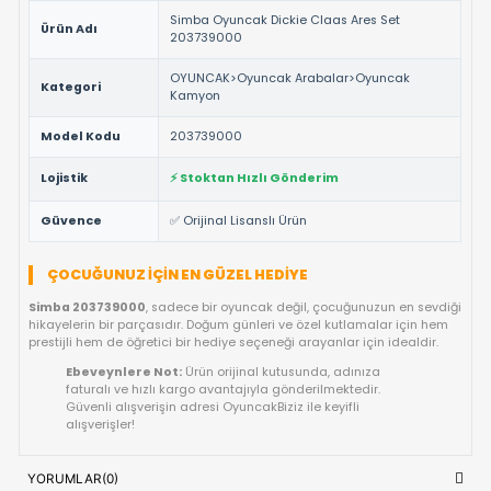
ebeveynlere de güvenli bir oyun deneyimi sunar.
NEDEN BU ÜRÜNÜ TERCIH ETMELISINIZ?
%100 Orijinal Lisanslı Ürün ✅:
Simba
markasının resmi l
ve tüm güvenlik testlerinden geçmiş ürünüdür.
Yüksek Kalite ve Dayanıklılık:
Detaylı işçiliği ve kaliteli
materyalleri ile uzun ömürlü bir kullanım vaat eder.
Çocuk Sağlığına Uygun:
Anti-alerjik ve sağlığa zararsız
malzemelerle uluslararası standartlarda üretilmiştir.
Hızlı Gönderim Avantajı:
Siparişleriniz doğrudan stokta
ve en kısa sürede kargoya teslim edilir.
TEKNIK DETAYLAR VE ÜRÜN KÜNYESI
Marka
Simba
Simba Oyuncak Dickie Claas Ares Set
Ürün Adı
203739000
OYUNCAK>Oyuncak Arabalar>Oyuncak
Kategori
Kamyon