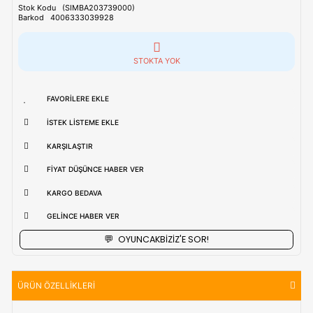
Tahmini Kargo Tesimatı : Normal şartlarda
1-3 iş Günüdür.
uzak bölgerlerde süreler değişebilmektedir.
Vade Farkı İle
9 Taksite Kadar
Ödeme Ayrıcalığı
₺1.589,90
Stok Kodu
(SIMBA203739000)
Barkod
4006333039928
STOKTA YOK
FAVORILERE EKLE
İSTEK LISTEME EKLE
KARŞILAŞTIR