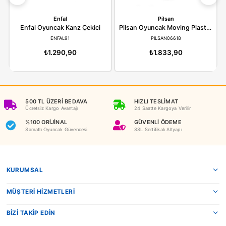
ÖDEME SEÇENEKLERI
ÖNERILER
İADE KOŞULLARI
NEDEN OYUNCAKBİZİZ?
Benzer Ürünler