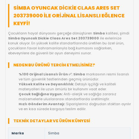
FIYAT DÜŞÜNCE HABER VER
KARGO BEDAVA
GELINCE HABER VER
OYUNCAKBIZIZ'E SOR!
ÜRÜN ÖZELLIKLERI
SIMBA OYUNCAK DICKIE CLAAS ARES SE
203739000 ILE ORIJINAL LISANSLI EĞLE
KEYFI!
Çocukların hayal dünyasını gerçeğe dönüştüren
Simba
kalites
Simba Oyuncak Dickie Claas Ares Set 203739000
ile evlerin
konuk oluyor. En yüksek kalite standartlarında üretilen bu özel 
çocukların favori kahramanlarıyla bağ kurmasını sağlarken,