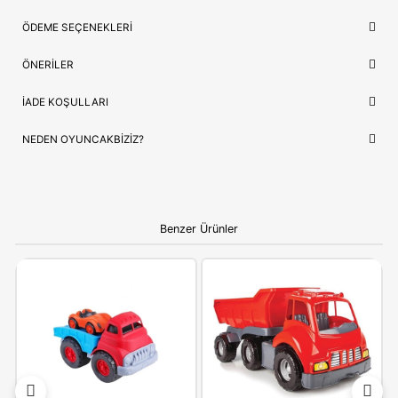
Model Kodu
203739000
Lojistik
⚡ Stoktan Hızlı Gönderim
Güvence
✅ Orijinal Lisanslı Ürün
ÇOCUĞUNUZ İÇIN EN GÜZEL HEDIYE
Simba 203739000
, sadece bir oyuncak değil, çocuğunuzun en
hikayelerin bir parçasıdır. Doğum günleri ve özel kutlamalar iç
prestijli hem de öğretici bir hediye seçeneği arayanlar için idea
Ebeveynlere Not:
Ürün orijinal kutusunda, adınıza
faturalı ve hızlı kargo avantajıyla gönderilmektedir.
Güvenli alışverişin adresi OyuncakBiziz ile keyifli
alışverişler!
YORUMLAR
(0)