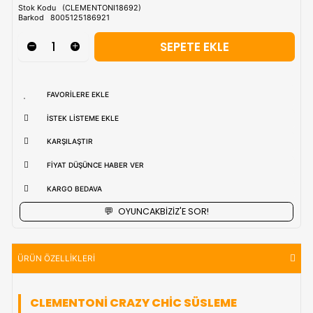
Tahmini Kargo Tesimatı : Normal şartlarda
1-3 iş Günüdür.
uzak bölgerlerde süreler değişebilmektedir.
Vade Farkı İle
9 Taksite Kadar
Ödeme Ayrıcalığı
₺956,90
Stok Kodu
(CLEMENTONI18692)
Barkod
8005125186921
FAVORILERE EKLE
İSTEK LISTEME EKLE
KARŞILAŞTIR