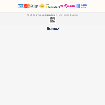
Dede
Dede
Dede Oyuncak Barbie Doktor Set Bavulum
FEN03480
FEN01753
₺867,90
₺497,90
500 TL ÜZERİ BEDAVA
HIZLI TESLİMAT
Ücretsiz Kargo Avantajı
24 Saatte Kargoya Verili
%100 ORİJİNAL
GÜVENLİ ÖDEME
Samatlı Oyuncak Güvencesi
SSL Sertifikalı Altyapı
KURUMSAL