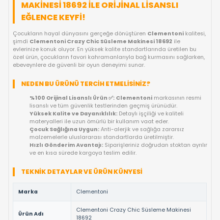
FIYAT DÜŞÜNCE HABER VER
KARGO BEDAVA
OYUNCAKBIZIZ'E SOR!
ÜRÜN ÖZELLIKLERI
CLEMENTONI CRAZY CHIC SÜSLEME
MAKINESI 18692 ILE ORIJINAL LISANSLI
EĞLENCE KEYFI!
Çocukların hayal dünyasını gerçeğe dönüştüren
Clementoni
şimdi
Clementoni Crazy Chic Süsleme Makinesi 18692
ile
evlerinize konuk oluyor. En yüksek kalite standartlarında üretil
özel ürün, çocukların favori kahramanlarıyla bağ kurmasını sa
ebeveynlere de güvenli bir oyun deneyimi sunar.