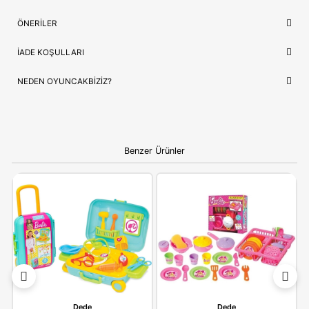
Lojistik
⚡ Stoktan Hızlı Gönderim
Güvence
✅ Orijinal Lisanslı Ürün
ÇOCUĞUNUZ İÇIN EN GÜZEL HEDIYE
Clementoni 18692
, sadece bir oyuncak değil, çocuğunuzun e
sevdiği hikayelerin bir parçasıdır. Doğum günleri ve özel kutla
için hem prestijli hem de öğretici bir hediye seçeneği arayanlar
idealdir.
Ebeveynlere Not:
Ürün orijinal kutusunda, adınıza
faturalı ve hızlı kargo avantajıyla gönderilmektedir.
Güvenli alışverişin adresi OyuncakBiziz ile keyifli
alışverişler!
YORUMLAR
(0)
ÖDEME SEÇENEKLERI