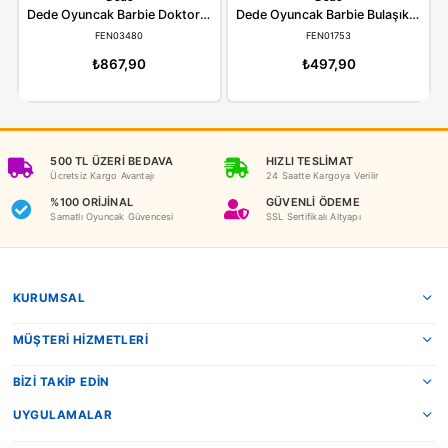
ÖNERILER
İADE KOŞULLARI
NEDEN OYUNCAKBİZİZ?
Benzer Ürünler