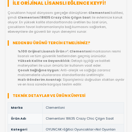
FIYAT DÜŞÜNCE HABER VER
KARGO BEDAVA
OYUNCAKBIZIZ'E SOR!
ÜRÜN ÖZELLIKLERI
CLEMENTONI 18635 CRAZY CHIC ÇILGIN
ILE ORIJINAL LISANSLI EĞLENCE KEYFI!
Çocukların hayal dünyasını gerçeğe dönüştüren
Clementoni
şimdi
Clementoni 18635 Crazy Chic Çılgın Saat
ile evlerini
oluyor. En yüksek kalite standartlarında üretilen bu özel ürün,
çocukların favori kahramanlarıyla bağ kurmasını sağlarken,
ebeveynlere de güvenli bir oyun deneyimi sunar.
NEDEN BU ÜRÜNÜ TERCIH ETMELISINIZ?