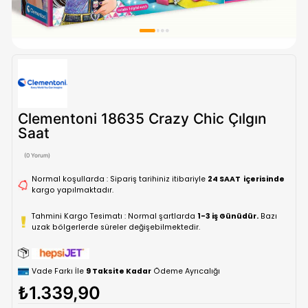
Clementoni 18635 Crazy Chic Çılg
Saat
(0 Yorum)
Normal koşullarda : Sipariş tarihiniz itibariyle
24 SAAT içe
kargo yapılmaktadır.