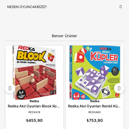
ÇOCUĞUNUZ İÇIN EN GÜZEL HEDIYE
Clementoni
, sadece bir oyuncak değil, çocuğunuzun en sevd
hikayelerin bir parçasıdır. Doğum günleri ve özel kutlamalar iç
prestijli hem de öğretici bir hediye seçeneği arayanlar için idea
Ebeveynlere Not:
Ürün orijinal kutusunda, adınıza
faturalı ve hızlı kargo avantajıyla gönderilmektedir.
Güvenli alışverişin adresi OyuncakBiziz ile keyifli
alışverişler!
YORUMLAR
(0)
ÖDEME SEÇENEKLERI
ÖNERILER
İADE KOŞULLARI