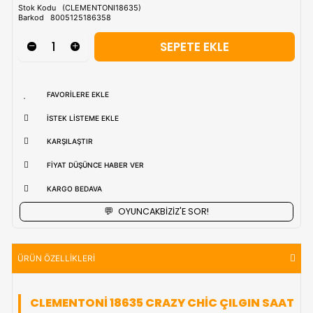
Tahmini Kargo Tesimatı : Normal şartlarda
1-3 iş Günüdür.
uzak bölgerlerde süreler değişebilmektedir.
Vade Farkı İle
9 Taksite Kadar
Ödeme Ayrıcalığı
₺1.339,90
Stok Kodu
(CLEMENTONI18635)
Barkod
8005125186358
FAVORILERE EKLE
İSTEK LISTEME EKLE
KARŞILAŞTIR