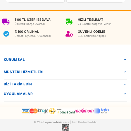
NEDEN OYUNCAKBİZİZ?
Benzer Ürünler
Redka
Redka
Redka Akıl Oyunları Blook Koridor Akıl ve Strateji Oyunu
REDKA19
REDKA60