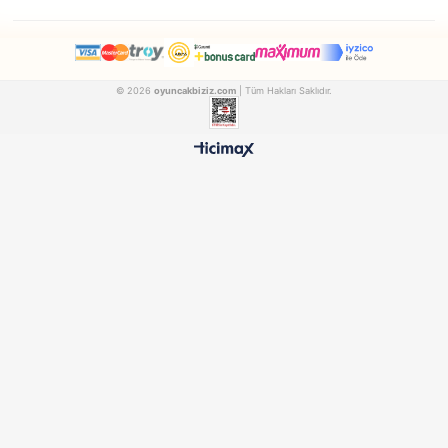
Dede
Hot Wheels
Dede Oyuncak 2 Katlı Garaj Oyun Seti 3067
Hot Wheels Beşli Arab
FEN03067
MATELL1806
₺1.281,90
₺695,90
500 TL ÜZERİ BEDAVA
HIZLI TESLİMAT
Ücretsiz Kargo Avantajı
24 Saatte Kargoya Verili
%100 ORİJİNAL
GÜVENLİ ÖDEME
Samatlı Oyuncak Güvencesi
SSL Sertifikalı Altyapı