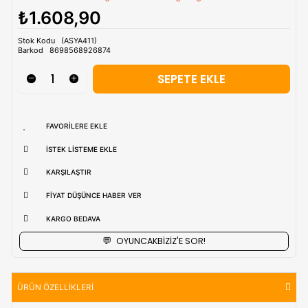
Tahmini Kargo Tesimatı : Normal şartlarda
1-3 iş Günüdür.
uzak bölgerlerde süreler değişebilmektedir.
Vade Farkı İle
9 Taksite Kadar
Ödeme Ayrıcalığı
Önemli Uyarı
:
Bu üründe renk ve model tercihi yapılamam
Ürün modeli ve rengi stok durumuna göre gönderilmektedi
₺1.608,90
Stok Kodu
(ASYA411)
Barkod
8698568926874
FAVORILERE EKLE
İSTEK LISTEME EKLE