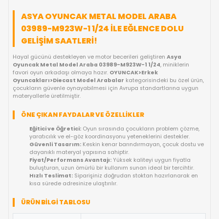
KARŞILAŞTIR
FIYAT DÜŞÜNCE HABER VER
KARGO BEDAVA
OYUNCAKBIZIZ'E SOR!
ÜRÜN ÖZELLIKLERI
ASYA OYUNCAK METAL MODEL ARABA
03989-M923W-1 1/24 ILE EĞLENCE DOLU
GELIŞIM SAATLERI!
Hayal gücünü destekleyen ve motor becerileri geliştiren
Asya
Oyuncak Metal Model Araba 03989-M923W-1 1/24
, minikle
favori oyun arkadaşı olmaya hazır.
OYUNCAK>Erkek