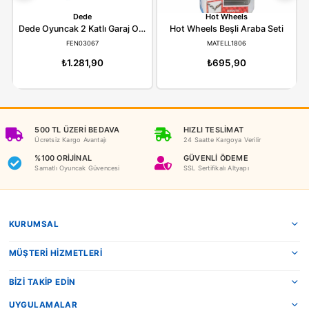
ÖDEME SEÇENEKLERI
ÖNERILER
İADE KOŞULLARI
NEDEN OYUNCAKBİZİZ?
Benzer Ürünler