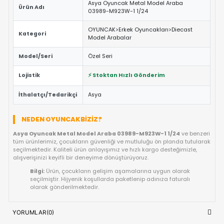
Oyuncakları>Diecast Model Arabalar
kategorisindeki bu öz
çocukların güvenle oynayabilmesi için Avrupa standartlarına
materyallerle üretilmiştir.
ÖNE ÇIKAN FAYDALAR VE ÖZELLIKLER
Eğitici ve Öğretici:
Oyun sırasında çocukların problem 
yaratıcılık ve el-göz koordinasyonu yeteneklerini destekl
Güvenli Tasarım:
Keskin kenar barındırmayan, çocuk d
dayanıklı materyal yapısına sahiptir.
Fiyat/Performans Avantajı:
Yüksek kaliteyi uygun fiya
buluşturan, uzun ömürlü bir kullanım sunan ideal bir tercih
Hızlı Teslimat:
Siparişiniz doğrudan stoktan hazırlanar
kısa sürede adresinize ulaştırılır.
ÜRÜN BILGI TABLOSU
Asya Oyuncak Metal Model Araba
Ürün Adı
03989-M923W-1 1/24
OYUNCAK>Erkek Oyuncakları>Dieca
Kategori
Model Arabalar