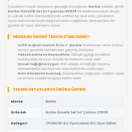
KARGO BEDAVA
OYUNCAKBIZIZ'E SOR!
ÜRÜN ÖZELLIKLERI
BARBIE GÜZELLIK SET SIRT ÇANTASI 0383
ORIJINAL LISANSLI EĞLENCE KEYFI!
Çocukların hayal dünyasını gerçeğe dönüştüren
Barbie
kalite
Barbie Güzellik Set Sırt Çantası 03838
ile evlerinize konuk o
En yüksek kalite standartlarında üretilen bu özel ürün, çocuklar
favori kahramanlarıyla bağ kurmasını sağlarken, ebeveynlere
güvenli bir oyun deneyimi sunar.
NEDEN BU ÜRÜNÜ TERCIH ETMELISINIZ?
%100 Orijinal Lisanslı Ürün ✅:
Barbie
markasının resmi 