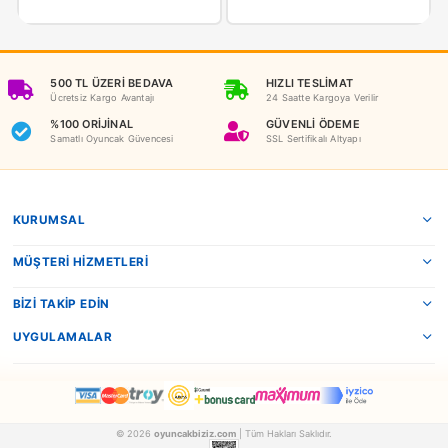
NEDEN OYUNCAKBİZİZ?
Benzer Ürünler
Dede
Dede
Dede Oyuncak Barbie Doktor Set Bavulum