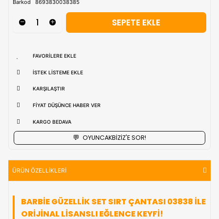
uzak bölgerlerde süreler değişebilmektedir.
Vade Farkı İle
9 Taksite Kadar
Ödeme Ayrıcalığı
₺706,90
Stok Kodu
(FEN03838)
Barkod
8693830038385
FAVORILERE EKLE
İSTEK LISTEME EKLE
KARŞILAŞTIR
FIYAT DÜŞÜNCE HABER VER