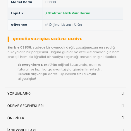
ve tüm güvenlik testlerinden geçmiş ürünüdür.
Yüksek Kalite ve Dayanıklılık:
Detaylı işçiliği ve kaliteli
materyalleri ile uzun ömürlü bir kullanım vaat eder.
Çocuk Sağlığına Uygun:
Anti-alerjik ve sağlığa zararsız
malzemelerle uluslararası standartlarda üretilmiştir.
Hızlı Gönderim Avantajı:
Siparişleriniz doğrudan stokta
ve en kısa sürede kargoya teslim edilir.
TEKNIK DETAYLAR VE ÜRÜN KÜNYESI
Marka
Barbie
Ürün Adı
Barbie Güzellik Set Sırt Çantası 03838
Kategori
OYUNCAK>Kız Oyuncakları>Kız Oyun Set
Model Kodu
03838
Lojistik
⚡ Stoktan Hızlı Gönderim
Güvence
✅ Orijinal Lisanslı Ürün