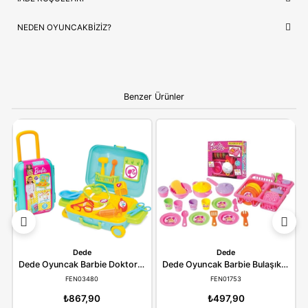
ÇOCUĞUNUZ İÇIN EN GÜZEL HEDIYE
Barbie 03838
, sadece bir oyuncak değil, çocuğunuzun en sev
hikayelerin bir parçasıdır. Doğum günleri ve özel kutlamalar iç
prestijli hem de öğretici bir hediye seçeneği arayanlar için idea
Ebeveynlere Not:
Ürün orijinal kutusunda, adınıza
faturalı ve hızlı kargo avantajıyla gönderilmektedir.
Güvenli alışverişin adresi OyuncakBiziz ile keyifli
alışverişler!
YORUMLAR
(0)
ÖDEME SEÇENEKLERI
ÖNERILER
İADE KOŞULLARI