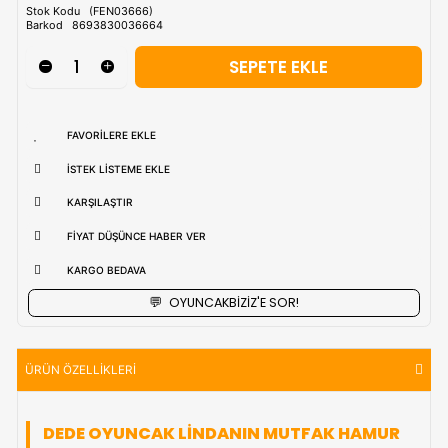
Tahmini Kargo Tesimatı : Normal şartlarda
1-3 iş Günüdür.
uzak bölgerlerde süreler değişebilmektedir.
Vade Farkı İle
9 Taksite Kadar
Ödeme Ayrıcalığı
₺1.442,90
Stok Kodu
(FEN03666)
Barkod
8693830036664
FAVORILERE EKLE
İSTEK LISTEME EKLE
KARŞILAŞTIR