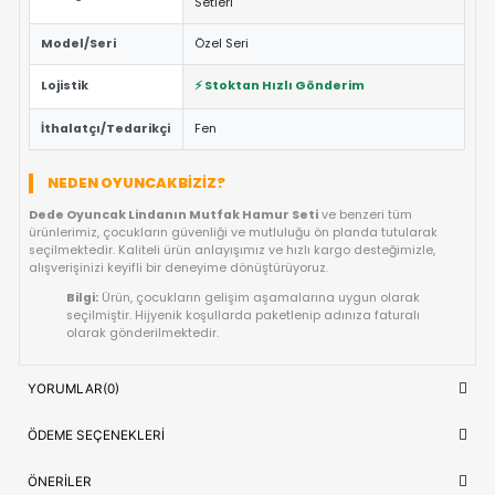
Eğitici ve Öğretici:
Oyun sırasında çocukların problem 
yaratıcılık ve el-göz koordinasyonu yeteneklerini destekl
Güvenli Tasarım:
Keskin kenar barındırmayan, çocuk d
dayanıklı materyal yapısına sahiptir.
Fiyat/Performans Avantajı:
Yüksek kaliteyi uygun fiya
buluşturan, uzun ömürlü bir kullanım sunan ideal bir tercih
Hızlı Teslimat:
Siparişiniz doğrudan stoktan hazırlanar
kısa sürede adresinize ulaştırılır.
ÜRÜN BILGI TABLOSU
Dede Oyuncak Lindanın Mutfak Ha
Ürün Adı
Seti
OYUNCAK>Kız Oyuncakları>Kız Oyu
Kategori
Setleri
Model/Seri
Özel Seri
Lojistik
⚡ Stoktan Hızlı Gönderim