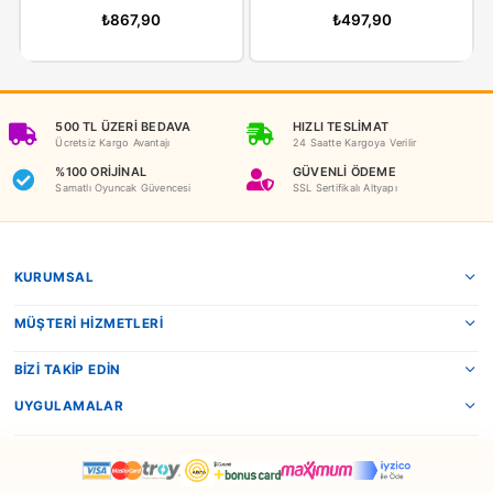
İADE KOŞULLARI
NEDEN OYUNCAKBİZİZ?
Benzer Ürünler