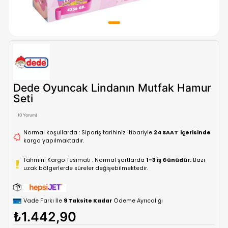
Dede Oyuncak Lindanın Mutfak H
Seti
(0 Yorum)
Normal koşullarda : Sipariş tarihiniz itibariyle
24 SAAT içe
kargo yapılmaktadır.