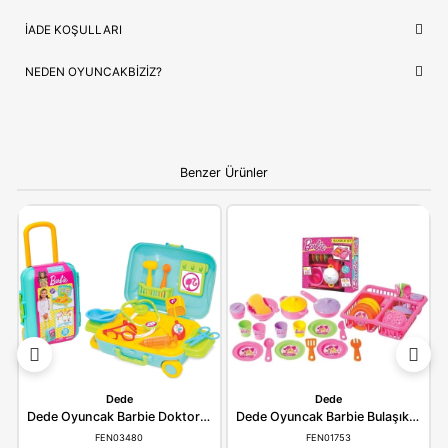
İthalatçı/Tedarikçi
Fen
NEDEN OYUNCAKBIZIZ?
Dede Oyuncak Lindanın Mutfak Hamur Seti
ve benzeri tüm
ürünlerimiz, çocukların güvenliği ve mutluluğu ön planda tutul
seçilmektedir. Kaliteli ürün anlayışımız ve hızlı kargo desteğimi
alışverişinizi keyifli bir deneyime dönüştürüyoruz.
Bilgi:
Ürün, çocukların gelişim aşamalarına uygun olara
seçilmiştir. Hijyenik koşullarda paketlenip adınıza fatural
olarak gönderilmektedir.
YORUMLAR
(0)
ÖDEME SEÇENEKLERI
ÖNERILER