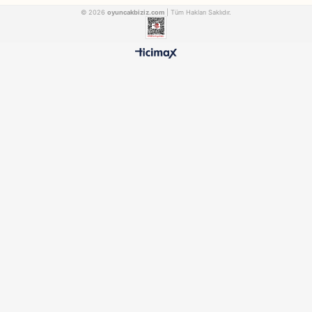
Dede
Dede
Dede Oyuncak Barbie Doktor Set Bavulum
FEN03480
FEN01753
₺867,90
₺497,90
500 TL ÜZERİ BEDAVA
HIZLI TESLİMAT
Ücretsiz Kargo Avantajı
24 Saatte Kargoya Verili
%100 ORİJİNAL
GÜVENLİ ÖDEME
Samatlı Oyuncak Güvencesi
SSL Sertifikalı Altyapı
KURUMSAL
MÜŞTERİ HİZMETLERİ