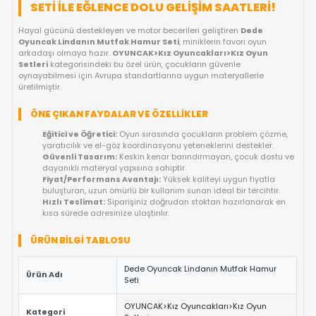
FIYAT DÜŞÜNCE HABER VER
KARGO BEDAVA
OYUNCAKBIZIZ'E SOR!
ÜRÜN ÖZELLIKLERI
DEDE OYUNCAK LINDANIN MUTFAK HA
SETI ILE EĞLENCE DOLU GELIŞIM SAATLER
Hayal gücünü destekleyen ve motor becerileri geliştiren
Dede
Oyuncak Lindanın Mutfak Hamur Seti
, miniklerin favori oyu
arkadaşı olmaya hazır.
OYUNCAK>Kız Oyuncakları>Kız Oyu
Setleri
kategorisindeki bu özel ürün, çocukların güvenle
oynayabilmesi için Avrupa standartlarına uygun materyallerle
üretilmiştir.
ÖNE ÇIKAN FAYDALAR VE ÖZELLIKLER