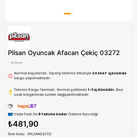
Pilsan Oyuncak Afacan Çekiç 032
(0 Yorum)
Normal koşullarda : Sipariş tarihiniz itibariyle
24 SAAT içe
kargo yapılmaktadır.
Tahmini Kargo Tesimatı : Normal şartlarda
1-3 iş Günüdür.