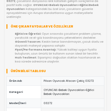
OYUNCAKBIZIZ'E SOR!
ÜRÜN ÖZELLIKLERI
PILSAN OYUNCAK AFACAN ÇEKIÇ 03272 
EĞLENCE DOLU GELIŞIM SAATLERI!
Kaliteli materyallerle tasarlanan
Pilsan Oyuncak Afacan Çek
03272
, çocukların dünyasına renk katarken gelişim süreçlerin
pozitif katkı sağlar.
OYUNCAK>Bebek Oyuncakları>Eğitici B
Oyuncakları
kategorisindeki bu özel ürün, çocukların güvenle
oynayabilmesi için Avrupa standartlarına uygun materyallerle
üretilmiştir.
ÖNE ÇIKAN FAYDALAR VE ÖZELLIKLER
Eğitici ve Öğretici:
Oyun sırasında çocukların problem 
yaratıcılık ve el-göz koordinasyonu yeteneklerini destekl