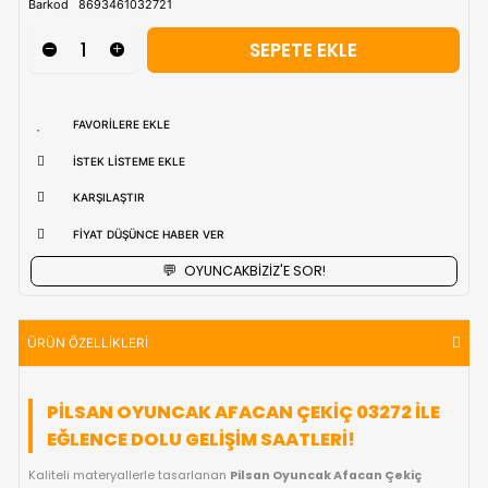
uzak bölgerlerde süreler değişebilmektedir.
Vade Farkı İle
9 Taksite Kadar
Ödeme Ayrıcalığı
₺481,90
Stok Kodu
(PILSAN03272)
Barkod
8693461032721
FAVORILERE EKLE
İSTEK LISTEME EKLE
KARŞILAŞTIR
FIYAT DÜŞÜNCE HABER VER