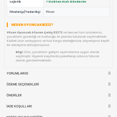
Güvenli Tasarım:
Keskin kenar barındırmayan, çocuk d
dayanıklı materyal yapısına sahiptir.
Fiyat/Performans Avantajı:
Yüksek kaliteyi uygun fiya
buluşturan, uzun ömürlü bir kullanım sunan ideal bir tercih
Hızlı Teslimat:
Siparişiniz doğrudan stoktan hazırlanar
kısa sürede adresinize ulaştırılır.
ÜRÜN BILGI TABLOSU
Ürün Adı
Pilsan Oyuncak Afacan Çekiç 0327
OYUNCAK>Bebek Oyuncakları>Eğitic
Kategori
Bebek Oyuncakları
Model/Seri
03272
Lojistik
⚡ Stoktan Hızlı Gönderim
İthalatçı/Tedarikçi
Pilsan