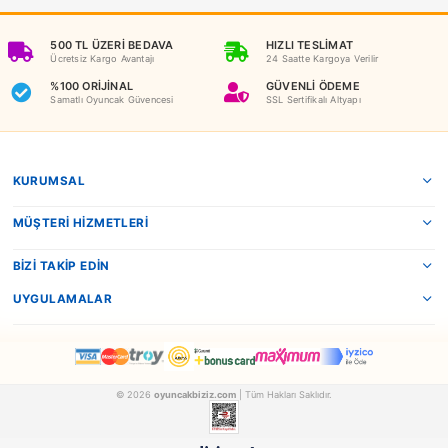
Benzer Ürünler
Dede
Birlik
Dede Oyuncak Neşeli Bul-Tak Kule
FEN03466
18 1788