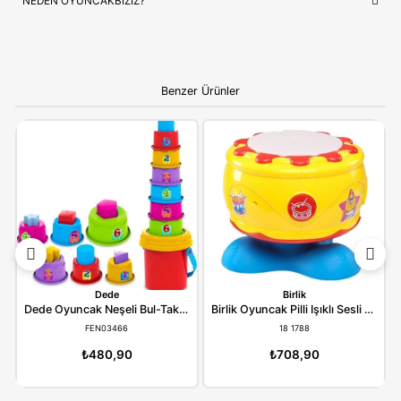
NEDEN OYUNCAKBIZIZ?
Pilsan Oyuncak Afacan Çekiç 03272
ve benzeri tüm ürünlerim
çocukların güvenliği ve mutluluğu ön planda tutularak seçilmek
Kaliteli ürün anlayışımız ve hızlı kargo desteğimizle, alışverişiniz
bir deneyime dönüştürüyoruz.
Bilgi:
Ürün, çocukların gelişim aşamalarına uygun olara
seçilmiştir. Hijyenik koşullarda paketlenip adınıza fatural
olarak gönderilmektedir.
YORUMLAR
(0)
ÖDEME SEÇENEKLERI
ÖNERILER
İADE KOŞULLARI
NEDEN OYUNCAKBİZİZ?